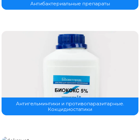
Антибактериальные препараты
Антигельминтики и противопаразитарные.
Кокцидиостатики