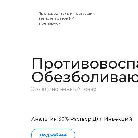
Производитель и поставщик
ветпрепаратов №1
в Беларуси!
Противовосп
Обезболиваю
Это единственный товар
Анальгин 30% Раствор Для Инъекций
Подробнее