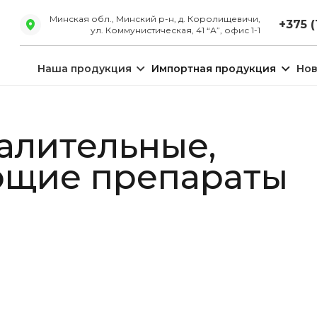
Минская обл., Минский р-н, д. Королищевичи,
+375 (
ул. Коммунистическая, 41 “А”, офис 1-1
Наша продукция
Импортная продукция
Нов
алительные,
щие препараты