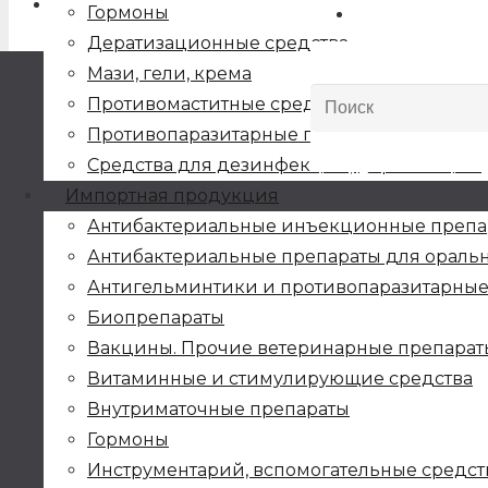
Гормоны
Дератизационные средства
Полисолвет
Мази, гели, крема
Противомаститные средства
Подробнее
Противопаразитарные препараты
Средства для дезинфекции, дератизации
Импортная продукция
Стрептоцидвет
Антибактериальные инъекционные препа
Антибактериальные препараты для ораль
Антигельминтики и противопаразитарные
Подробнее
Биопрепараты
Вакцины. Прочие ветеринарные препарат
Витаминные и стимулирующие средства
Внутриматочные препараты
Гормоны
Первый поставщик
Инструментарий, вспомогательные средст
ветпрепаратов