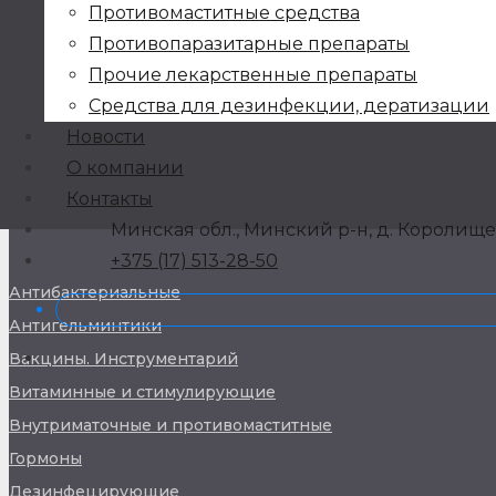
Противомаститные средства
в Беларуси
Противопаразитарные препараты
+375 (17) 513-28-50
Прочие лекарственные препараты
ramed2013@mail.ru
Средства для дезинфекции, дератизации
© 2007-2021 ЧТУП
Новости
“Биоветпром”
О компании
Контакты
НАШИ ПРЕПАРАТЫ
Минская обл., Минский р-н, д. Королищеви
+375 (17) 513-28-50
Антибактериальные
Антигельминтики
Вакцины. Инструментарий
Витаминные и стимулирующие
Внутриматочные и противомаститные
Гормоны
Дезинфецирующие