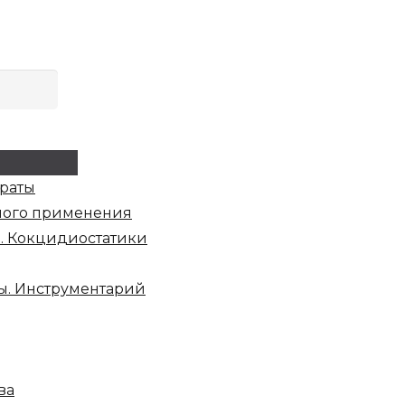
раты
ного применения
. Кокцидиостатики
ы. Инструментарий
ва