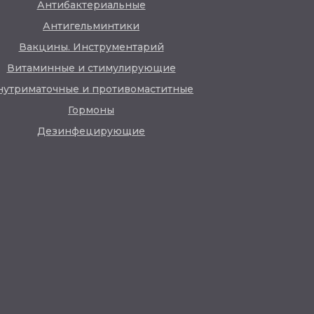
Антибактериальные
Антигельминтики
Вакцины. Инструментарий
Витаминные и стимулирующие
нутриматочные и противомаститные
Гормоны
Дезинфецирующие