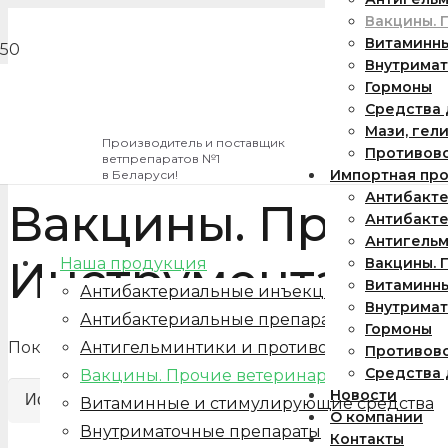
Вакцины. 
Витаминн
Внутримат
Гормоны
Средства 
Мази, гели
Производитель и поставщик
Противов
ветпрепаратов №1
Импортная пр
в Беларуси!
Антибакт
Вакцины. Прочие
Антибакте
Антигельм
Инструментарий
Наша продукция
Вакцины. 
Витаминн
Антибактериальные инъекционные препа
Внутримат
Антибактериальные препараты для ораль
Гормоны
Показ всех 2 элементов
Антигельминтики и противопаразитарные
Противов
Средства 
Вакцины. Прочие ветеринарные препарат
Новости
Витаминные и стимулирующие средства
О компании
Внутриматочные препараты
Контакты